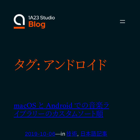
内
容
を
ス
キ
ッ
プ
タグ:
アンドロイド
macOS と Android での音楽ラ
イブラリーのカスタムソート順
2019-10-06
—
in
技術
, 
日本語記事