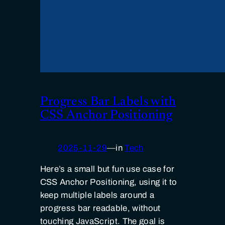
Progress Bar Labels with
CSS Anchor Positioning
2025-11-29
—
in
Tech
Here’s a small but fun use case for
CSS Anchor Positioning, using it to
keep multiple labels around a
progress bar readable, without
touching JavaScript. The goal is