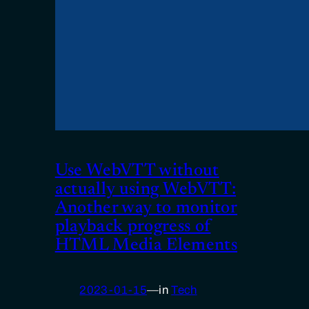
Use WebVTT without
actually using WebVTT:
Another way to monitor
playback progress of
HTML Media Elements
2023-01-15
—
in
Tech