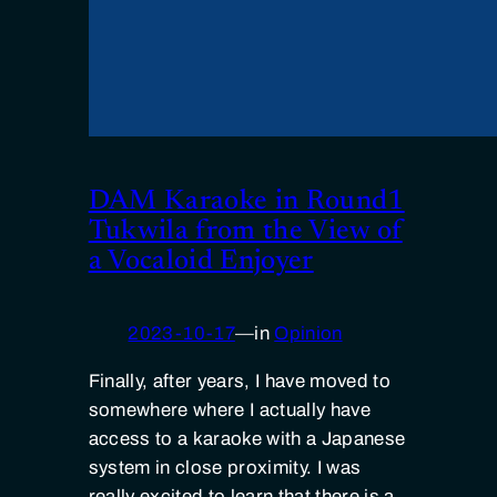
DAM Karaoke in Round1
Tukwila from the View of
a Vocaloid Enjoyer
2023-10-17
—
in
Opinion
Finally, after years, I have moved to
somewhere where I actually have
access to a karaoke with a Japanese
system in close proximity. I was
really excited to learn that there is a