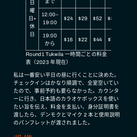
まで
日
曜
12:00–
日・
$24
$29
$52
$82
19:00
休
日
19:00
$16
$22
$44
$72
から
Round1 Tukwila 一時間ごとの料金
表（2023 年現在）
私は一番安い平日の昼に行くことに決めた。
チェックインはかなり順調で、全室空いてい
たので、事前予約も要らなかった。カウンタ
ーに行き、日本語のカラオケボックスを使い
たい旨を伝え、料金を支払い、身分証明書を
渡したら、デンモクとマイク 2 本と使用説明
のパンフレットが渡されました。