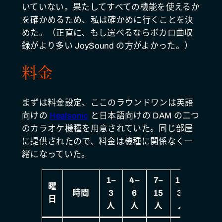
いていない。果たしてすべての機能を使えるか
を確かめるため、私は確かめに行くことを決
めた。（正直に、もし選べるならボカロ曲収
録がより多い JoySound の方がよかった。）
料金
まずは料金設定、ここのラウンドワンは英語
向けの
Healsonic
と日本語向けの DAM の二つ
のカラオケ機種を用意されていた。同じ部屋
に提供されたので、料金は機種に関係なく一
緒になっていた。
1–
4–
7–
16–
曜
時間
3
6
15
30
日
人
人
人
人