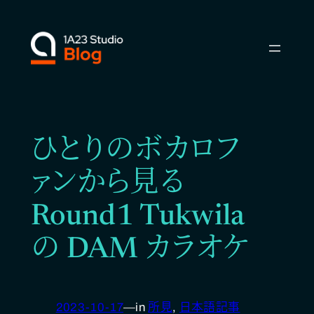
内
容
を
ス
キ
ッ
プ
ひとりのボカロフ
ァンから見る
Round1 Tukwila
の DAM カラオケ
2023-10-17
—
in
所見
, 
日本語記事