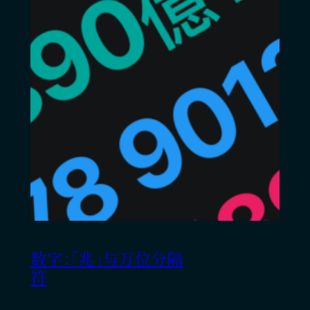
数字：「兆」与万位分隔
符