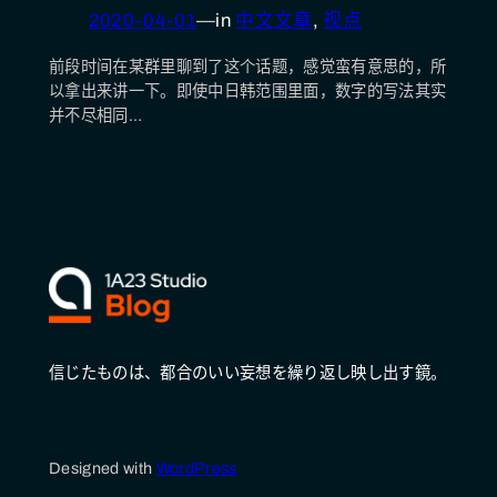
2020-04-01
—
in
中文文章
, 
视点
前段时间在某群里聊到了这个话题，感觉蛮有意思的，所
以拿出来讲一下。即使中日韩范围里面，数字的写法其实
并不尽相同…
信じたものは、都合のいい妄想を繰り返し映し出す鏡。
Designed with
WordPress