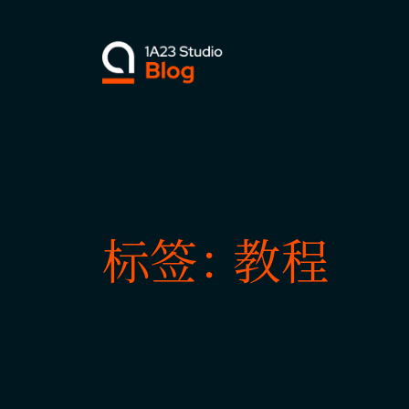
跳
至
内
容
标签：
教程