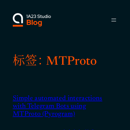
跳
至
内
容
标签：
MTProto
Simple automated interactions
with Telegram Bots using
MTProto (Pyrogram)