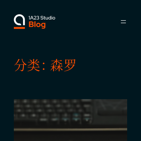
跳
至
内
容
分类：
森罗